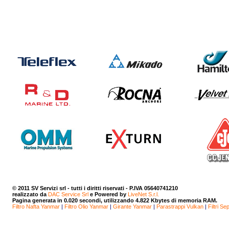
© 2011
SV Servizi srl
- tutti i diritti riservati - P.IVA 05640741210
realizzato da
DAC Service Srl
e Powered by
LiveNet S.r.l.
Pagina generata in 0.020 secondi, utilizzando 4.822 Kbytes di memoria RAM.
Filtro Nafta Yanmar
|
Filtro Olio Yanmar
|
Girante Yanmar
|
Parastrappi Vulkan
|
Filtri Se