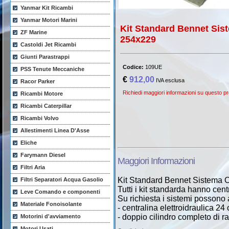
Yanmar Kit Ricambi
Yanmar Motori Marini
Kit Standard Bennet Sis
ZF Marine
254x229
Castoldi Jet Ricambi
Giunti Parastrappi
Codice:
109UE
PSS Tenute Meccaniche
€
912,00
IVA esclusa
Racor Parker
Richiedi maggiori informazioni su questo pr
Ricambi Motore
Ricambi Caterpillar
Ricambi Volvo
Allestimenti Linea D'Asse
Eliche
Farymann Diesel
Maggiori Informazioni
Filtri Aria
Kit Standard Bennet Sistema 
Filtri Separatori Acqua Gasolio
Tutti i kit standarda hanno cent
Leve Comando e componenti
Su richiesta i sistemi possono 
Materiale Fonoisolante
- centralina elettroidraulica 24 
- doppio cilindro completo di r
Motorini d'avviamento
Motori Usati