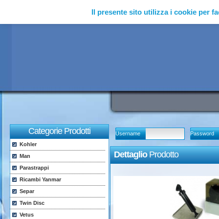
Il presente sito utilizza i cookie per fa
Categorie Prodotti
Username
Password
Kohler
Dettaglio
Prodotto
Man
Parastrappi
Ricambi Yanmar
Separ
Twin Disc
Vetus