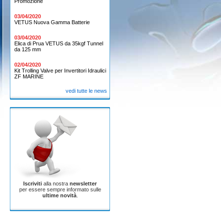
Promozione
03/04/2020
VETUS Nuova Gamma Batterie
03/04/2020
Elica di Prua VETUS da 35kgf Tunnel
da 125 mm
02/04/2020
Kit Trolling Valve per Invertitori Idraulici
ZF MARINE
vedi tutte le news
Iscriviti
alla nostra
newsletter
per essere sempre informato sulle
ultime novità
.