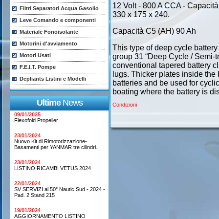
12 Volt - 800 A CCA - Capacità
Filtri Separatori Acqua Gasolio
330 x 175 x 240.
Leve Comando e componenti
Capacità C5 (AH) 90 Ah
Materiale Fonoisolante
Motorini d'avviamento
This type of deep cycle battery
Motori Usati
group 31 “Deep Cycle / Semi-tra
conventional tapered battery c
F.E.I.T. Pompe
lugs. Thicker plates inside th
Depliants Listini e Modelli
batteries and be used for cyclic 
boating where the battery is di
Ultime
News
Condizioni
09/01/2025
Flexofold Propeller
23/01/2024
Nuovo Kit di Rimotorizzazione-
Basamenti per YANMAR tre cilindri.
23/01/2024
LISTINO RICAMBI VETUS 2024
22/01/2024
SV SERVIZI al 50° Nautic Sud - 2024 -
Pad. 2 Stand 215
19/01/2024
AGGIORNAMENTO LISTINO