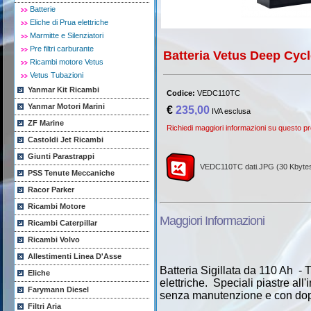
Batterie
Eliche di Prua elettriche
Marmitte e Silenziatori
Pre filtri carburante
Batteria Vetus Deep Cycl
Ricambi motore Vetus
Vetus Tubazioni
Yanmar Kit Ricambi
Codice:
VEDC110TC
Yanmar Motori Marini
€
235,00
IVA esclusa
ZF Marine
Richiedi maggiori informazioni su questo pr
Castoldi Jet Ricambi
Giunti Parastrappi
VEDC110TC dati.JPG (30 Kbyte
PSS Tenute Meccaniche
Racor Parker
Ricambi Motore
Maggiori Informazioni
Ricambi Caterpillar
Ricambi Volvo
Allestimenti Linea D'Asse
Batteria Sigillata da 110 Ah - T
Eliche
elettriche. Speciali piastre all
Farymann Diesel
senza manutenzione e con do
Filtri Aria