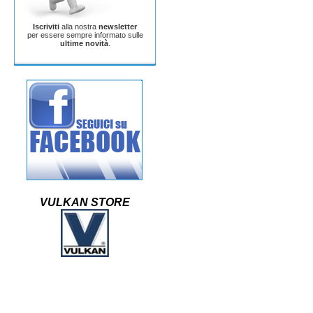
Iscriviti
alla nostra
newsletter
per essere sempre informato sulle
ultime novità
.
VULKAN STORE