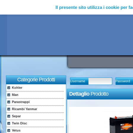
Il presente sito utilizza i cookie per fa
Categorie Prodotti
Username
Password
Kohler
Dettaglio
Prodotto
Man
Parastrappi
Ricambi Yanmar
Separ
Twin Disc
Vetus