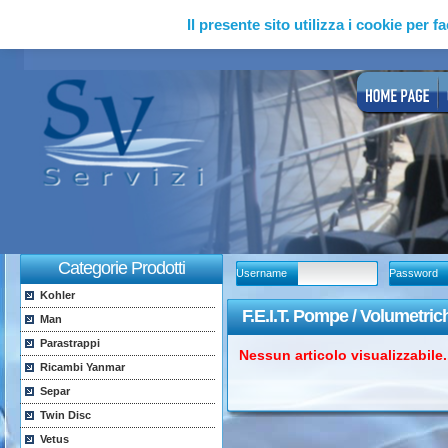
Il presente sito utilizza i cookie per fa
Categorie Prodotti
Username
Password
Kohler
F.E.I.T. Pompe / Volumetric
Man
Parastrappi
Nessun articolo visualizzabile..
Ricambi Yanmar
Separ
Twin Disc
Vetus