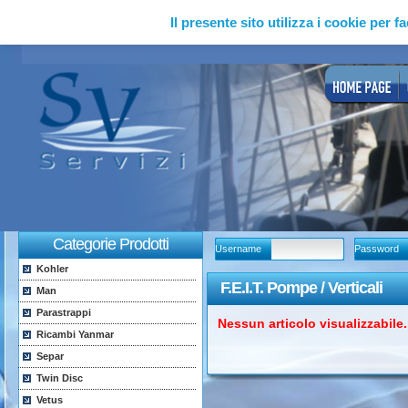
Il presente sito utilizza i cookie per fa
Categorie Prodotti
Username
Password
Kohler
F.E.I.T. Pompe / Verticali
Man
Parastrappi
Nessun articolo visualizzabile..
Ricambi Yanmar
Separ
Twin Disc
Vetus