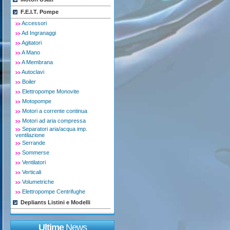
F.E.I.T. Pompe
Accessori
Ad Ingranaggi
Agitatori
A Mano
A Membrana
Autoclavi
Boiler
Elettropompe Monovite
Motopompe
Motori a corrente continua
Motori ad aria compressa
Separatori aria/acqua imp.
ventilazione
Serrande
Sommerse
Ventilatori
Verticali
Volumetriche
Elettropompe Centrifughe
Depliants Listini e Modelli
Ultime
News