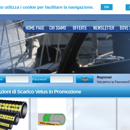
to utilizza i cookie per facilitare la navigazione.
OK
Registrati
me
Password
Hai perso la Password
zioni di Scarico Vetus in Promozione