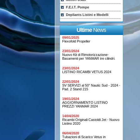
F.E.I.T. Pompe
Depliants Listini e Modelli
Ultime
News
09/01/2025
Flexofold Propeller
23/01/2024
Nuovo Kit di Rimotorizzazione-
Basamenti per YANMAR tre cilindri.
23/01/2024
LISTINO RICAMBI VETUS 2024
22/01/2024
SV SERVIZI al 50° Nautic Sud - 2024 -
Pad. 2 Stand 215
19/01/2024
AGGIORNAMENTO LISTINO
PREZZI YANMAR 2024
14/04/2020
Ricambi Originali Castoldi Jet - Nuovo
Listino 2020
06/04/2020
Tubazioni di Scarico Vetus in