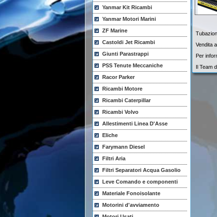
Yanmar Kit Ricambi
Yanmar Motori Marini
ZF Marine
Tubazioni
Castoldi Jet Ricambi
Vendita a
Giunti Parastrappi
Per infor
PSS Tenute Meccaniche
Il Team d
Racor Parker
Ricambi Motore
Ricambi Caterpillar
Ricambi Volvo
Allestimenti Linea D'Asse
Eliche
Farymann Diesel
Filtri Aria
Filtri Separatori Acqua Gasolio
Leve Comando e componenti
Materiale Fonoisolante
Motorini d'avviamento
Motori Usati