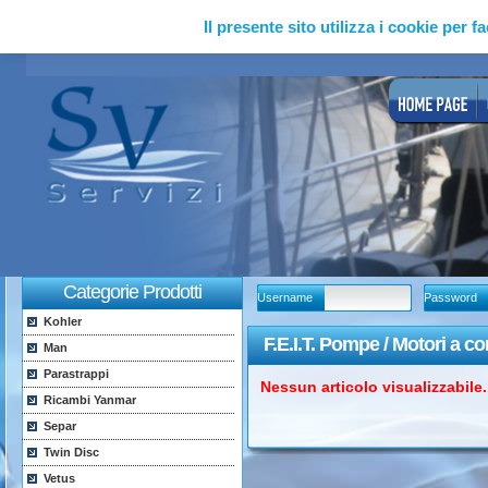
Il presente sito utilizza i cookie per fa
Categorie Prodotti
Username
Password
Kohler
F.E.I.T. Pompe / Motori a c
Man
Parastrappi
Nessun articolo visualizzabile..
Ricambi Yanmar
Separ
Twin Disc
Vetus