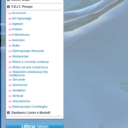
F.E.I.T. Pompe
Accessori
Ad Ingranaggi
Agitatori
A Mano
A Membrana
Autoclavi
Boiler
Elettropompe Monovite
Motopompe
Motori a corrente continua
Motori ad aria compressa
Separatori aria/acqua imp.
ventilazione
Serrande
Sommerse
Ventilatori
Verticali
Volumetriche
Elettropompe Centrifughe
Depliants Listini e Modelli
Ultime
News