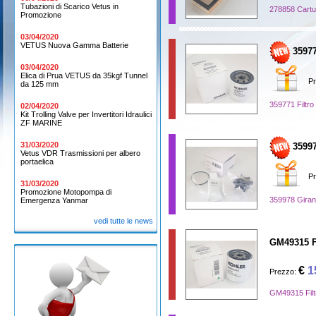
Tubazioni di Scarico Vetus in
278858 Cartuc
Promozione
03/04/2020
VETUS Nuova Gamma Batterie
35977
03/04/2020
Elica di Prua VETUS da 35kgf Tunnel
Pr
da 125 mm
359771 Filtro
02/04/2020
Kit Trolling Valve per Invertitori Idraulici
ZF MARINE
31/03/2020
3599
Vetus VDR Trasmissioni per albero
portaelica
Pr
31/03/2020
Promozione Motopompa di
359978 Giran
Emergenza Yanmar
vedi tutte le news
GM49315 Fi
€
1
Prezzo:
GM49315 Filtr