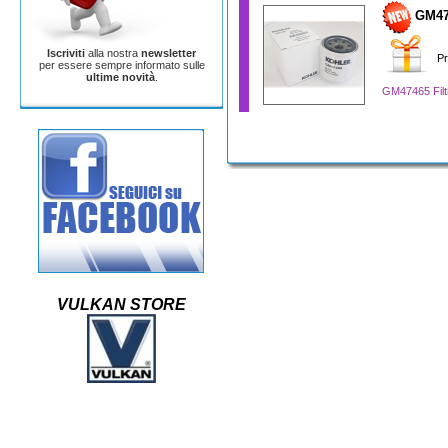
GM47
Iscriviti
alla nostra
newsletter
Pr
per essere sempre informato sulle
ultime novità
.
GM47465 Filt
VULKAN STORE