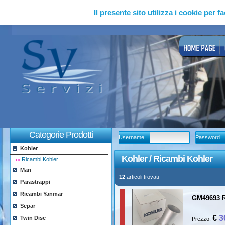
Il presente sito utilizza i cookie per fa
Categorie Prodotti
Username
Password
Kohler
Kohler / Ricambi Kohler
Ricambi Kohler
Man
12
articoli trovati
Parastrappi
Ricambi Yanmar
GM49693 Ra
Separ
€
3
Twin Disc
Prezzo: