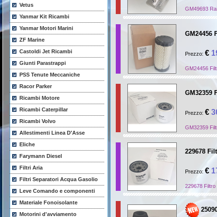
Vetus
GM49693 Raise
Yanmar Kit Ricambi
Yanmar Motori Marini
GM24456 F
ZF Marine
Castoldi Jet Ricambi
€
1
Prezzo:
Giunti Parastrappi
GM24456 Filt
PSS Tenute Meccaniche
Racor Parker
GM32359 F
Ricambi Motore
Ricambi Caterpillar
€
3
Prezzo:
Ricambi Volvo
GM32359 Filt
Allestimenti Linea D'Asse
Eliche
229678 Fil
Farymann Diesel
Filtri Aria
€
1
Prezzo:
Filtri Separatori Acqua Gasolio
229678 Filtro
Leve Comando e componenti
Materiale Fonoisolante
25090
Motorini d'avviamento