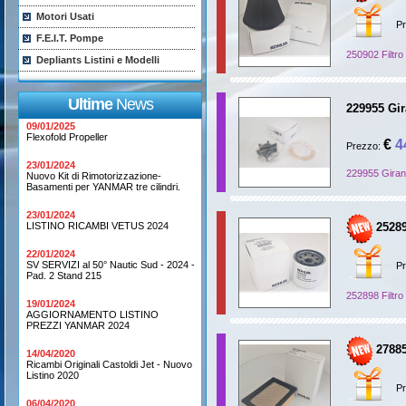
Motori Usati
Pr
F.E.I.T. Pompe
250902 Filtro
Depliants Listini e Modelli
Ultime
News
229955 Gi
09/01/2025
Flexofold Propeller
€
4
Prezzo:
23/01/2024
229955 Giran
Nuovo Kit di Rimotorizzazione-
Basamenti per YANMAR tre cilindri.
23/01/2024
LISTINO RICAMBI VETUS 2024
25289
22/01/2024
SV SERVIZI al 50° Nautic Sud - 2024 -
Pr
Pad. 2 Stand 215
252898 Filtro
19/01/2024
AGGIORNAMENTO LISTINO
PREZZI YANMAR 2024
27885
14/04/2020
Ricambi Originali Castoldi Jet - Nuovo
Listino 2020
Pr
06/04/2020