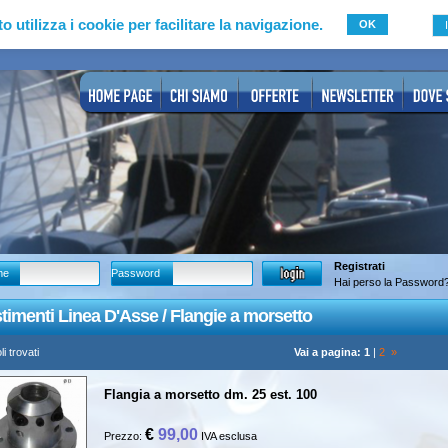
to utilizza i cookie per facilitare la navigazione.
OK
Registrati
me
Password
Hai perso la Password
stimenti Linea D'Asse / Flangie a morsetto
li trovati
Vai a pagina:
1
|
2
»
Flangia a morsetto dm. 25 est. 100
€
99,00
Prezzo:
IVA esclusa