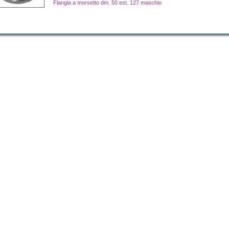
Flangia a morsetto dm. 50 est. 127 maschio
1
di
2