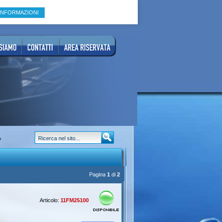
INFORMAZIONI
?
Pagina
1
di
2
Articolo:
11FM25100