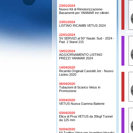
23/01/2024
Nuovo Kit di Rimotorizzazione-
Basamenti per YANMAR tre cilindri.
23/01/2024
LISTINO RICAMBI VETUS 2024
22/01/2024
SV SERVIZI al 50° Nautic Sud - 2024 -
Pad. 2 Stand 215
19/01/2024
AGGIORNAMENTO LISTINO
PREZZI YANMAR 2024
14/04/2020
Ricambi Originali Castoldi Jet - Nuovo
Listino 2020
06/04/2020
Tubazioni di Scarico Vetus in
Promozione
03/04/2020
VETUS Nuova Gamma Batterie
03/04/2020
Elica di Prua VETUS da 35kgf Tunnel
da 125 mm
02/04/2020
Kit Trolling Valve per Invertitori Idraulici