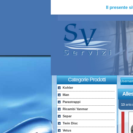
Il presente si
Categorie Prodotti
Userna
Kohler
Alle
Man
Parastrappi
13
artico
Ricambi Yanmar
Separ
Twin Disc
Vetus