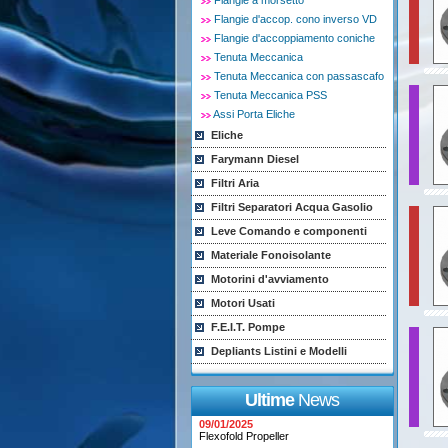
Flangie a morsetto
Flangie d'accop. cono inverso VD
Flangie d'accoppiamento coniche
Tenuta Meccanica
Tenuta Meccanica con passascafo
Tenuta Meccanica PSS
Assi Porta Eliche
Eliche
Farymann Diesel
Filtri Aria
Filtri Separatori Acqua Gasolio
Leve Comando e componenti
Materiale Fonoisolante
Motorini d'avviamento
Motori Usati
F.E.I.T. Pompe
Depliants Listini e Modelli
Ultime
News
09/01/2025
Flexofold Propeller