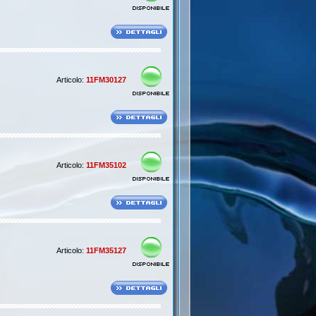
Articolo:
11FM30127
Articolo:
11FM35102
Articolo:
11FM35127