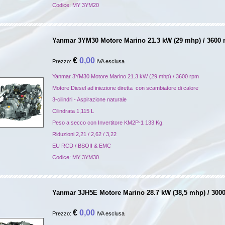
Codice:
MY 3YM20
Yanmar 3YM30 Motore Marino 21.3 kW (29 mhp) / 3600
€
0,00
Prezzo:
IVA esclusa
Yanmar 3YM30 Motore Marino 21.3 kW (29 mhp) / 3600 rpm
Motore Diesel ad iniezione diretta con scambiatore di calore
3-cilindri - Aspirazione naturale
Cilindrata 1,115 L
Peso a secco con Invertitore KM2P-1 133 Kg.
Riduzioni 2,21 / 2,62 / 3,22
EU RCD / BSOII & EMC
Codice:
MY 3YM30
Yanmar 3JH5E Motore Marino 28.7 kW (38,5 mhp) / 300
€
0,00
Prezzo:
IVA esclusa