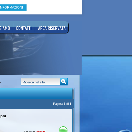
INFORMAZIONI
?
Pagina
1
di
1
 rpm