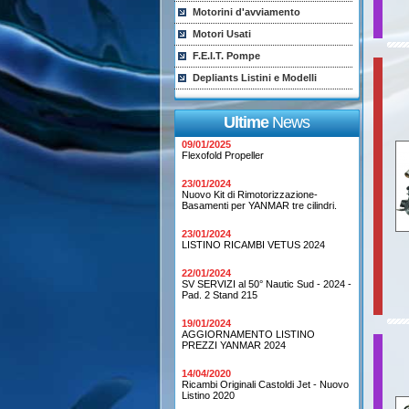
Motorini d'avviamento
Motori Usati
F.E.I.T. Pompe
Depliants Listini e Modelli
Ultime
News
09/01/2025
Flexofold Propeller
23/01/2024
Nuovo Kit di Rimotorizzazione-
Basamenti per YANMAR tre cilindri.
23/01/2024
LISTINO RICAMBI VETUS 2024
22/01/2024
SV SERVIZI al 50° Nautic Sud - 2024 -
Pad. 2 Stand 215
19/01/2024
AGGIORNAMENTO LISTINO
PREZZI YANMAR 2024
14/04/2020
Ricambi Originali Castoldi Jet - Nuovo
Listino 2020