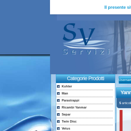
Il presente si
Categorie Prodotti
Userna
Kohler
Yanm
Man
Parastrappi
5
articoli
Ricambi Yanmar
Separ
Twin Disc
Vetus