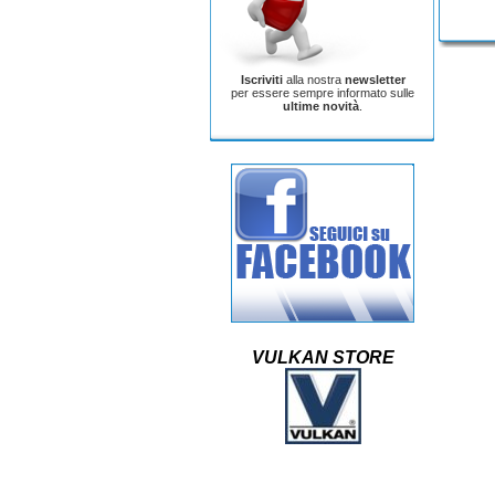
Iscriviti
alla nostra
newsletter
per essere sempre informato sulle
ultime novità
.
VULKAN STORE