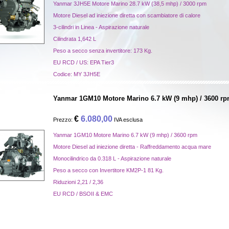
Yanmar 3JH5E Motore Marino 28.7 kW (38,5 mhp) / 3000 rpm
Motore Diesel ad iniezione diretta con scambiatore di calore
3-cilindri in Linea - Aspirazione naturale
Cilindrata 1,642 L
Peso a secco senza invertitore: 173 Kg.
EU RCD / US: EPA Tier3
Codice:
MY 3JH5E
Yanmar 1GM10 Motore Marino 6.7 kW (9 mhp) / 3600 r
€
6.080,00
Prezzo:
IVA esclusa
Yanmar 1GM10 Motore Marino 6.7 kW (9 mhp) / 3600 rpm
Motore Diesel ad iniezione diretta - Raffreddamento acqua mare
Monocilindrico da 0.318 L - Aspirazione naturale
Peso a secco con Invertitore KM2P-1 81 Kg.
Riduzioni 2,21 / 2,36
EU RCD / BSOII & EMC