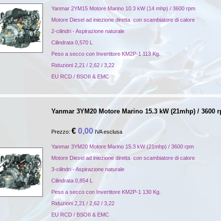
Yanmar 2YM15 Motore Marino 10.3 kW (14 mhp) / 3600 rpm
Motore Diesel ad iniezione diretta con scambiatore di calore
2-cilindri - Aspirazione naturale
Cilindrata 0,570 L
Peso a secco con Invertitore KM2P-1 113 Kg.
Riduzioni 2,21 / 2,62 / 3,22
EU RCD / BSOII & EMC
Yanmar 3YM20 Motore Marino 15.3 kW (21mhp) / 3600 
€
0,00
Prezzo:
IVA esclusa
Yanmar 3YM20 Motore Marino 15.3 kW (21mhp) / 3600 rpm
Motore Diesel ad iniezione diretta con scambiatore di calore
3-cilindri - Aspirazione naturale
Cilindrata 0,854 L
Peso a secco con Invertitore KM2P-1 130 Kg.
Riduzioni 2,21 / 2,62 / 3,22
EU RCD / BSOII & EMC