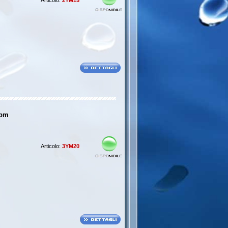
Articolo:
2YM15
rpm
Articolo:
3YM20