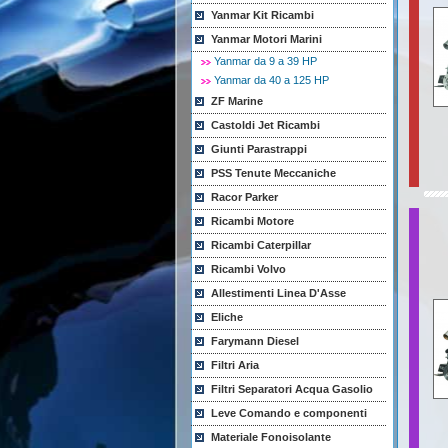
Yanmar Kit Ricambi
Yanmar Motori Marini
Yanmar da 9 a 39 HP
Yanmar da 40 a 125 HP
ZF Marine
Castoldi Jet Ricambi
Giunti Parastrappi
PSS Tenute Meccaniche
Racor Parker
Ricambi Motore
Ricambi Caterpillar
Ricambi Volvo
Allestimenti Linea D'Asse
Eliche
Farymann Diesel
Filtri Aria
Filtri Separatori Acqua Gasolio
Leve Comando e componenti
Materiale Fonoisolante