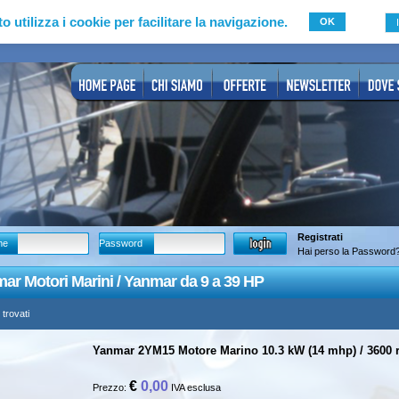
to utilizza i cookie per facilitare la navigazione.
OK
Registrati
me
Password
Hai perso la Password
ar Motori Marini / Yanmar da 9 a 39 HP
 trovati
Yanmar 2YM15 Motore Marino 10.3 kW (14 mhp) / 3600
€
0,00
Prezzo:
IVA esclusa