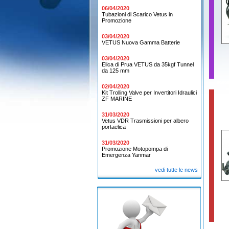
06/04/2020
Tubazioni di Scarico Vetus in
Promozione
03/04/2020
VETUS Nuova Gamma Batterie
03/04/2020
Elica di Prua VETUS da 35kgf Tunnel
da 125 mm
02/04/2020
Kit Trolling Valve per Invertitori Idraulici
ZF MARINE
31/03/2020
Vetus VDR Trasmissioni per albero
portaelica
31/03/2020
Promozione Motopompa di
Emergenza Yanmar
vedi tutte le news