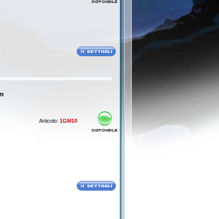
pm
Articolo:
1GM10