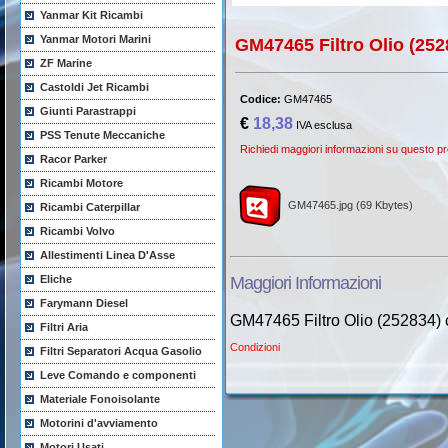
Yanmar Kit Ricambi
Yanmar Motori Marini
GM47465 Filtro Olio (2
ZF Marine
Castoldi Jet Ricambi
Codice:
GM47465
Giunti Parastrappi
€
18,38
IVA esclusa
PSS Tenute Meccaniche
Richiedi maggiori informazioni su questo pr
Racor Parker
Ricambi Motore
GM47465.jpg (69 Kbytes)
Ricambi Caterpillar
Ricambi Volvo
Allestimenti Linea D'Asse
Eliche
Maggiori Informazioni
Farymann Diesel
GM47465 Filtro Olio (252834
Filtri Aria
Condizioni
Filtri Separatori Acqua Gasolio
Leve Comando e componenti
Materiale Fonoisolante
Motorini d'avviamento
Motori Usati