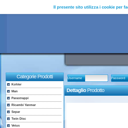
Il presente sito utilizza i cookie per fa
Categorie Prodotti
Username
Password
Kohler
Dettaglio
Prodotto
Man
Parastrappi
Ricambi Yanmar
Separ
Twin Disc
Vetus