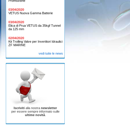
Promozione
03/04/2020
VETUS Nuova Gamma Batterie
03/04/2020
Elica di Prua VETUS da 35kgf Tunnel
da 125 mm
02/04/2020
Kit Trolling Valve per Invertitori Idraulici
ZF MARINE
vedi tutte le news
Iscriviti
alla nostra
newsletter
per essere sempre informato sulle
ultime novità
.