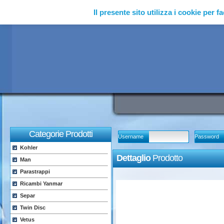
Il presente sito utilizza i cookie per fa
Categorie Prodotti
Username
Password
Kohler
Dettaglio
Prodotto
Man
Parastrappi
Ricambi Yanmar
Separ
Twin Disc
Vetus