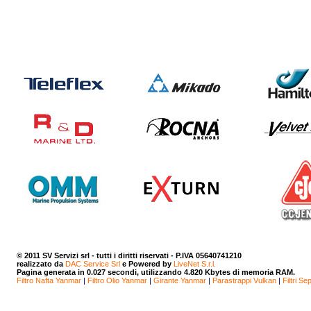
© 2011
SV Servizi srl
- tutti i diritti riservati - P.IVA 05640741210
realizzato da
DAC Service Srl
e Powered by
LiveNet S.r.l.
Pagina generata in 0.027 secondi, utilizzando 4.820 Kbytes di memoria RAM.
Filtro Nafta Yanmar
|
Filtro Olio Yanmar
|
Girante Yanmar
|
Parastrappi Vulkan
|
Filtri Se