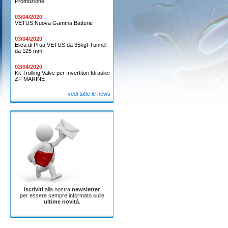
Promozione
03/04/2020
VETUS Nuova Gamma Batterie
03/04/2020
Elica di Prua VETUS da 35kgf Tunnel
da 125 mm
02/04/2020
Kit Trolling Valve per Invertitori Idraulici
ZF MARINE
vedi tutte le news
Iscriviti
alla nostra
newsletter
per essere sempre informato sulle
ultime novità
.