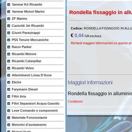
Yanmar Kit Ricambi
Rondella fissaggio in all
Yanmar Motori Marini
ZF Marine
Castoldi Jet Ricambi
Codice:
RONDELLA FISSAGGIO IN ALLU
Giunti Parastrappi
€
0,44
IVA esclusa
PSS Tenute Meccaniche
Richiedi maggiori informazioni su questo pr
Racor Parker
Ricambi Motore
Ricambi Caterpillar
Ricambi Volvo
Allestimenti Linea D'Asse
Maggiori Informazioni
Eliche
Farymann Diesel
Rondella fissaggio in allumini
Filtri Aria
Condizioni
Filtri Separatori Acqua Gasolio
Leve Comando e componenti
Materiale Fonoisolante
Motorini d'avviamento
Motori Usati