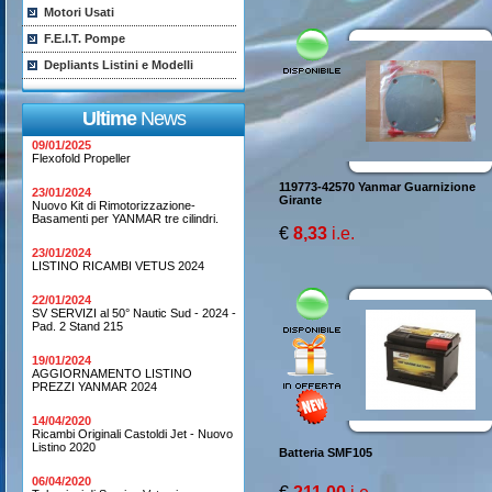
Motori Usati
F.E.I.T. Pompe
Depliants Listini e Modelli
Ultime
News
09/01/2025
Flexofold Propeller
119773-42570 Yanmar Guarnizione
23/01/2024
Girante
Nuovo Kit di Rimotorizzazione-
Basamenti per YANMAR tre cilindri.
€
8,33
i.e.
23/01/2024
LISTINO RICAMBI VETUS 2024
22/01/2024
SV SERVIZI al 50° Nautic Sud - 2024 -
Pad. 2 Stand 215
19/01/2024
AGGIORNAMENTO LISTINO
PREZZI YANMAR 2024
14/04/2020
Ricambi Originali Castoldi Jet - Nuovo
Listino 2020
Batteria SMF105
06/04/2020