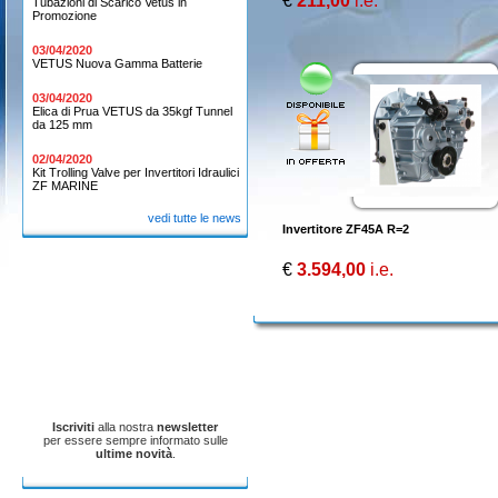
€
211,00
i.e.
Tubazioni di Scarico Vetus in
Promozione
03/04/2020
VETUS Nuova Gamma Batterie
03/04/2020
Elica di Prua VETUS da 35kgf Tunnel
da 125 mm
02/04/2020
Kit Trolling Valve per Invertitori Idraulici
ZF MARINE
vedi tutte le news
Invertitore ZF45A R=2
€
3.594,00
i.e.
Iscriviti
alla nostra
newsletter
per essere sempre informato sulle
ultime novità
.