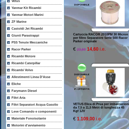
Vetus
Yanmar Kit Ricambi
Yanmar Motori Marini
ZF Marine
Castoldi Jet Ricambi
Cartuccia RACOR 2010PM 30 Micron
Giunti Parastrappi
per filtro Separatore Serie 500 Racor
Parker originale
PSS Tenute Meccaniche
€
14,60
i.e.
23,60
Racor Parker
Ricambi Motore
Ricambi Caterpillar
Ricambi Volvo
Allestimenti Linea D'Asse
Eliche
Farymann Diesel
Filtri Aria
VETUS Elica di Prua per imbarcazion
Filtri Separatori Acqua Gasolio
da 7,5 a 11,5 Metri di lunghezza 45
Kgf 12V
Leve Comando e componenti
€
1.109,00
i.e.
Materiale Fonoisolante
Motorini d'avviamento