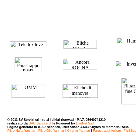
© 2011
SV Servizi srl
- tutti i diritti riservati - P.IVA 05640741210
realizzato da
DAC Service Srl
e Powered by
LiveNet S.r.l.
Pagina generata in 0.022 secondi, utilizzando 4.643 Kbytes di memoria RAM.
Filtro Nafta Yanmar
|
Filtro Olio Yanmar
|
Girante Yanmar
|
Parastrappi Vulkan
|
Filtri Se