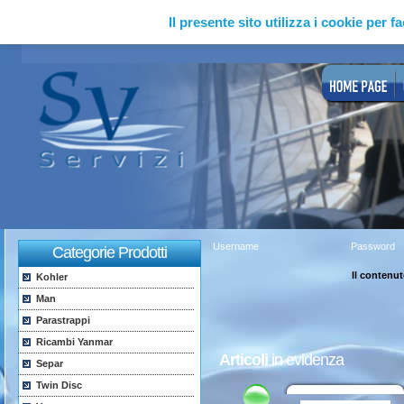
Il presente sito utilizza i cookie per fa
Username
Password
Categorie Prodotti
Il contenu
Kohler
Man
Parastrappi
Ricambi Yanmar
Articoli
in evidenza
Separ
Twin Disc