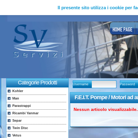
Il presente sito utilizza i cookie per fa
Categorie Prodotti
Username
Password
Kohler
F.E.I.T. Pompe / Motori ad 
Man
Parastrappi
Nessun articolo visualizzabile..
Ricambi Yanmar
Separ
Twin Disc
Vetus