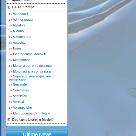
F.E.I.T. Pompe
Accessori
Ad Ingranaggi
Agitatori
A Mano
A Membrana
Autoclavi
Boiler
Elettropompe Monovite
Motopompe
Motori a corrente continua
Motori ad aria compressa
Separatori aria/acqua imp.
ventilazione
Serrande
Sommerse
Ventilatori
Verticali
Volumetriche
Elettropompe Centrifughe
Depliants Listini e Modelli
Ultime
News