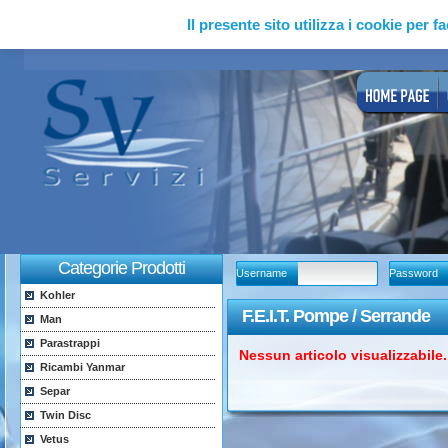
Il presente sito utilizza i cookie per fa
Categorie Prodotti
Username
Password
Kohler
F.E.I.T. Pompe / Serrande
Man
Parastrappi
Nessun articolo visualizzabile..
Ricambi Yanmar
Separ
Twin Disc
Vetus