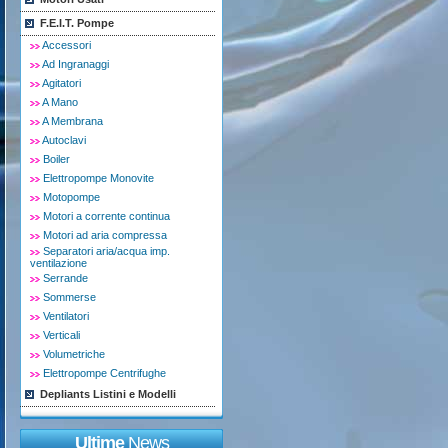
F.E.I.T. Pompe
Accessori
Ad Ingranaggi
Agitatori
A Mano
A Membrana
Autoclavi
Boiler
Elettropompe Monovite
Motopompe
Motori a corrente continua
Motori ad aria compressa
Separatori aria/acqua imp.
ventilazione
Serrande
Sommerse
Ventilatori
Verticali
Volumetriche
Elettropompe Centrifughe
Depliants Listini e Modelli
Ultime
News