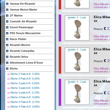
Yanmar Kit Ricambi
Elica Mikado 
comunicare, d
Yanmar Motori Marini
ZF Marine
Elica Mikad
sx
Castoldi Jet Ricambi
Giunti Parastrappi
€
1
Prezzo:
PSS Tenute Meccaniche
Elica Mikado 
Racor Parker
comunicare, d
Ricambi Motore
Elica Mikad
Ricambi Caterpillar
sx
Ricambi Volvo
€
1
Prezzo:
Allestimenti Linea D'Asse
Eliche
Elica Mikado 
comunicare, d
Eliche 2 Pale A.R. 0,35%
Eliche 3 Pale A.R. 0,43%
Elica Mikad
Eliche 3 pale A.R. 0,52%
sx
Eliche 3 pale A.R. 0,55%
€
1
Eliche 3 pale A.R. 0,73%
Prezzo:
Eliche 4 Pale A.R. 0,69%
Elica Mikado 
Eliche 4 Pale A.R. 0,73%
comunicare, d
Eliche 4 Pale A.R. 0,85%