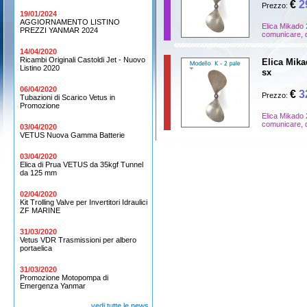
€
2
Prezzo:
19/01/2024
AGGIORNAMENTO LISTINO
Elica Mikado 
PREZZI YANMAR 2024
comunicare, d
14/04/2020
Ricambi Originali Castoldi Jet - Nuovo
Elica Mikad
Listino 2020
sx
06/04/2020
€
3
Prezzo:
Tubazioni di Scarico Vetus in
Promozione
Elica Mikado 
comunicare, d
03/04/2020
VETUS Nuova Gamma Batterie
03/04/2020
Elica di Prua VETUS da 35kgf Tunnel
da 125 mm
02/04/2020
Kit Trolling Valve per Invertitori Idraulici
ZF MARINE
31/03/2020
Vetus VDR Trasmissioni per albero
portaelica
31/03/2020
Promozione Motopompa di
Emergenza Yanmar
vedi tutte le news