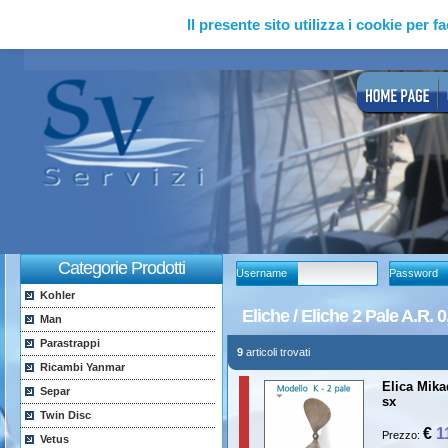
Il presente sito utilizza i cookie per fa
Categorie Prodotti
Username
Password
Kohler
Eliche / Eliche 2 Pale A.R. 
Man
Parastrappi
9
articoli trovati
Ricambi Yanmar
Elica Mikad
Separ
sx
Twin Disc
€
1
Prezzo:
Vetus