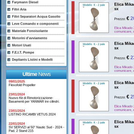
Farymann Diesel
Elica Mikad
sx
Filtri Aria
Filtri Separatori Acqua Gasolio
€
2
Prezzo:
Leve Comando e componenti
Elica Mikado 
Materiale Fonoisolante
comunicare, d
Motorini d'avviamento
Elica Mikad
Motori Usati
sx
F.E.I.T. Pompe
€
2
Prezzo:
Depliants Listini e Modelli
Elica Mikado 
comunicare, d
Ultime
News
09/01/2025
Elica Mikad
Flexofold Propeller
sx
23/01/2024
€
2
Prezzo:
Nuovo Kit di Rimotorizzazione-
Basamenti per YANMAR tre cilindri.
Elica Mikado 
comunicare, d
23/01/2024
LISTINO RICAMBI VETUS 2024
Elica Mikad
22/01/2024
sx
SV SERVIZI al 50° Nautic Sud - 2024 -
Pad. 2 Stand 215