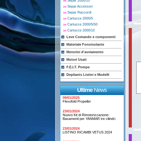
Separ 2000/10
Separ Accessori
Separ Raccordi
Cartucce 2000/5
Cartucce 2000/5/50
Cartucce 2000/10
Leve Comando e componenti
Materiale Fonoisolante
Motorini d'avviamento
Motori Usati
F.E.I.T. Pompe
Depliants Listini e Modelli
Ultime
News
09/01/2025
Flexofold Propeller
23/01/2024
Nuovo Kit di Rimotorizzazione-
Basamenti per YANMAR tre cilindri.
23/01/2024
LISTINO RICAMBI VETUS 2024