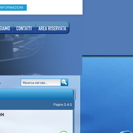
INFORMAZIONI
?
Pagina
1
di
1
/H