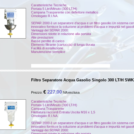
Caratteristiche Tecniche:
Portata 5 Litri/Minuto (300 LT/H)
Campana Trasparente con deflettore metallico
Omologato R.I.NA.
SEPAR 2000 è un separatore d’acqua e un filtro gasolio.Un sistema cent
innovativo fornisce la soluzione ai problemi d’acqua e impurità nel gasol
Vantaggi del SEPAR 2000:
Dimensioni ridotte in relazione alla portata
Alte prestazioni
Basse perdite di carico
Elemento filtrante (cartuccia) di lunga durata
Facilità di installazione
Manutenzione semplice
RACOR 500MA cartucce racor 900 MA 1000 MA racor
Filtro Separatore Acqua Gasolio Singolo 300 LT/H SWK
€
227,00
Prezzo:
IVA esclusa
Caratteristiche Tecniche:
Portata 5 Litri/Minuto (300 LT/H)
Campana Trasparente
Filettatura raccordi Entrata Uscita M16 x 1,5
Omologato R.I.NA.
SEPAR 2000 è un separatore d’acqua e un filtro gasolio.Un sistema cent
innovativo fornisce la soluzione ai problemi d’acqua e impurità nel gasol
Vantaggi del SEPAR 2000:
Dimensioni ridotte in relazione alla portata