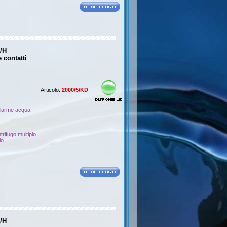
/H
 contatti
Articolo:
2000/5/KD
allarme acqua
rifugo multiplo
io.
/H