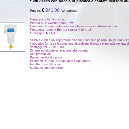
SWK2000/5 con boccia in plastica e contatti sensore al
€
241,00
Prezzo:
IVA esclusa
Caratteristiche Tecniche:
Portata 5 Litri/Minuto (300 LT/H)
Campana Trasparente con contatti per sensore allarme acqua
Filettatura raccordi Entrata Uscita M16 x 1,5
Omologato R.I.NA.
SEPAR 2000 è un separatore d’acqua e un filtro gasolio.Un sistema cent
innovativo fornisce la soluzione ai problemi d’acqua e impurità nel gasol
Vantaggi del SEPAR 2000:
Dimensioni ridotte in relazione alla portata
Alte prestazioni
Basse perdite di carico
Elemento filtrante (cartuccia) di lunga durata
Facilità di installazione
Manutenzione semplice
RACOR 500MA cartucce racor 900 MA 1000 MA racor