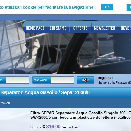
to utilizza i cookie per facilitare la navigazione.
OK
Registrati
me
Password
Hai perso la Password
ri Separatori Acqua Gasolio / Separ 2000/5
 trovati
Filtro SEPAR Separatore Acqua Gasolio Singolo 300 LT
SWK2000/5 con boccia in plastica e deflettore metallico
€
316,00
Prezzo:
IVA esclusa