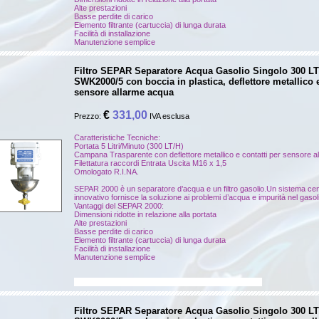
Alte prestazioni
Basse perdite di carico
Elemento filtrante (cartuccia) di lunga durata
Facilità di installazione
Manutenzione semplice
Filtro SEPAR Separatore Acqua Gasolio Singolo 300 LT
SWK2000/5 con boccia in plastica, deflettore metallico e
sensore allarme acqua
€
331,00
Prezzo:
IVA esclusa
Caratteristiche Tecniche:
Portata 5 Litri/Minuto (300 LT/H)
Campana Trasparente con deflettore metallico e contatti per sensore 
Filettatura raccordi Entrata Uscita M16 x 1,5
Omologato R.I.NA.
SEPAR 2000 è un separatore d’acqua e un filtro gasolio.Un sistema cent
innovativo fornisce la soluzione ai problemi d’acqua e impurità nel gasol
Vantaggi del SEPAR 2000:
Dimensioni ridotte in relazione alla portata
Alte prestazioni
Basse perdite di carico
Elemento filtrante (cartuccia) di lunga durata
Facilità di installazione
Manutenzione semplice
RACOR 500MA cartucce racor 900 MA 1000 MA racor
Filtro SEPAR Separatore Acqua Gasolio Singolo 300 LT