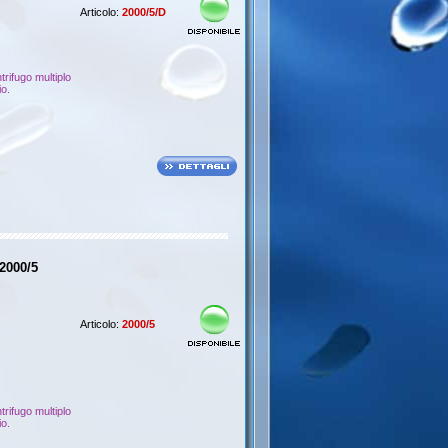
Articolo:
2000/5/D
rifugo multiplo
io.
2000/5
Articolo:
2000/5
rifugo multiplo
io.