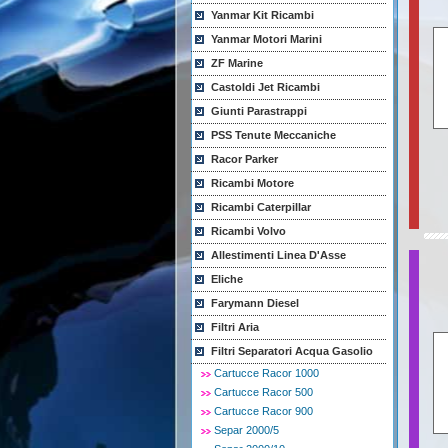
Yanmar Kit Ricambi
Yanmar Motori Marini
ZF Marine
Castoldi Jet Ricambi
Giunti Parastrappi
PSS Tenute Meccaniche
Racor Parker
Ricambi Motore
Ricambi Caterpillar
Ricambi Volvo
Allestimenti Linea D'Asse
Eliche
Farymann Diesel
Filtri Aria
Filtri Separatori Acqua Gasolio
Cartucce Racor 1000
Cartucce Racor 500
Cartucce Racor 900
Separ 2000/5