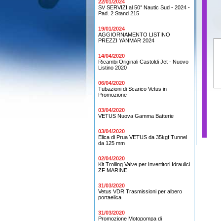
22/01/2024
SV SERVIZI al 50° Nautic Sud - 2024 -
Pad. 2 Stand 215
19/01/2024
AGGIORNAMENTO LISTINO
PREZZI YANMAR 2024
14/04/2020
Ricambi Originali Castoldi Jet - Nuovo
Listino 2020
06/04/2020
Tubazioni di Scarico Vetus in
Promozione
03/04/2020
VETUS Nuova Gamma Batterie
03/04/2020
Elica di Prua VETUS da 35kgf Tunnel
da 125 mm
02/04/2020
Kit Trolling Valve per Invertitori Idraulici
ZF MARINE
31/03/2020
Vetus VDR Trasmissioni per albero
portaelica
31/03/2020
Promozione Motopompa di