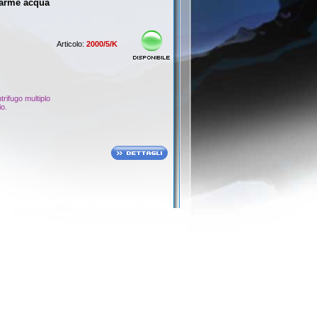
larme acqua
Articolo:
2000/5/K
rifugo multiplo
io.