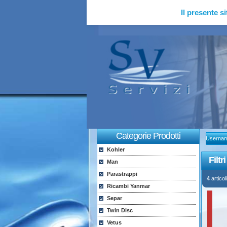
Il presente si
Categorie Prodotti
Userna
Kohler
Filt
Man
Parastrappi
4
articoli
Ricambi Yanmar
Separ
Twin Disc
Vetus