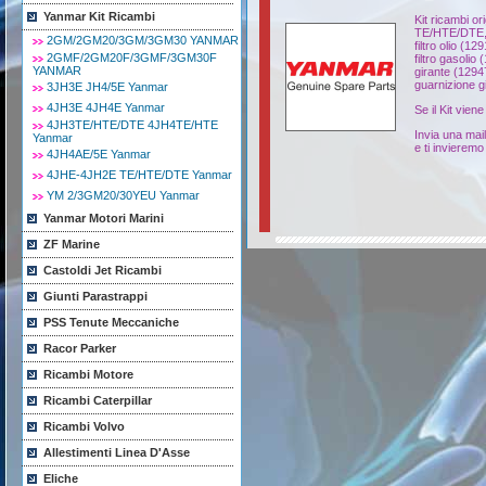
Yanmar Kit Ricambi
Kit ricambi 
TE/HTE/DTE,
2GM/2GM20/3GM/3GM30 YANMAR
filtro olio (1
2GMF/2GM20F/3GMF/3GM30F
filtro gasoli
YANMAR
girante (129
guarnizione g
3JH3E JH4/5E Yanmar
4JH3E 4JH4E Yanmar
Se il Kit viene
4JH3TE/HTE/DTE 4JH4TE/HTE
Invia una mai
Yanmar
e ti invieremo 
4JH4AE/5E Yanmar
4JHE-4JH2E TE/HTE/DTE Yanmar
YM 2/3GM20/30YEU Yanmar
Yanmar Motori Marini
ZF Marine
Castoldi Jet Ricambi
Giunti Parastrappi
PSS Tenute Meccaniche
Racor Parker
Ricambi Motore
Ricambi Caterpillar
Ricambi Volvo
Allestimenti Linea D'Asse
Eliche