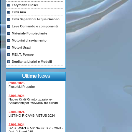
Farymann Diesel
Filtri Aria
Filtri Separatori Acqua Gasolio
Leve Comando e componenti
Materiale Fonoisolante
Motorini d'avviamento
Motori Usati
F.E.I.T. Pompe
Depliants Listini e Modelli
Ultime
News
09/01/2025
Flexofold Propeller
23/01/2024
Nuovo Kit di Rimotorizzazione-
Basamenti per YANMAR tre cilindri.
23/01/2024
LISTINO RICAMBI VETUS 2024
22/01/2024
SV SERVIZI al 50° Nautic Sud - 2024 -
Pad. 2 Stand 215