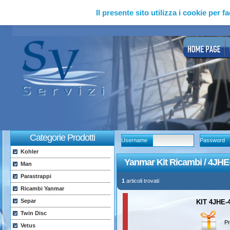
Il presente sito utilizza i cookie per fa
Categorie Prodotti
Username
Password
Kohler
Yanmar Kit Ricambi / 4JH
Man
Parastrappi
1
articoli trovati
Ricambi Yanmar
Separ
KIT 4JHE
Twin Disc
Pr
Vetus