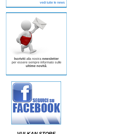
vedi tutte le news
Iscriviti
alla nostra
newsletter
per essere sempre informato sulle
ultime novità
.
VULKAN STORE