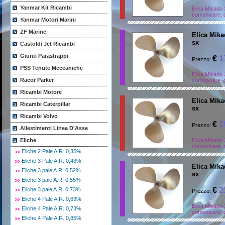
Yanmar Kit Ricambi
Elica Mikado 
comunicare, d
Yanmar Motori Marini
ZF Marine
Elica Mikad
sx
Castoldi Jet Ricambi
Giunti Parastrappi
€
1
Prezzo:
PSS Tenute Meccaniche
Elica Mikado 
Racor Parker
comunicare, d
Ricambi Motore
Elica Mikad
Ricambi Caterpillar
sx
Ricambi Volvo
€
1
Prezzo:
Allestimenti Linea D'Asse
Eliche
Elica Mikado 
comunicare, d
Eliche 2 Pale A.R. 0,35%
Eliche 3 Pale A.R. 0,43%
Elica Mikad
Eliche 3 pale A.R. 0,52%
sx
Eliche 3 pale A.R. 0,55%
€
2
Eliche 3 pale A.R. 0,73%
Prezzo:
Eliche 4 Pale A.R. 0,69%
Elica Mikado 
Eliche 4 Pale A.R. 0,73%
comunicare, d
Eliche 4 Pale A.R. 0,85%