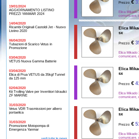
€
3
Prezzo:
19/01/2024
AGGIORNAMENTO LISTINO
Elica Mikado 
PREZZI YANMAR 2024
comunicare, d
14/04/2020
Ricambi Originali Castoldi Jet - Nuovo
Elica Mikad
Listino 2020
sx
06/04/2020
€
3
Prezzo:
Tubazioni di Scarico Vetus in
Promozione
Elica Mikado 
comunicare, d
03/04/2020
VETUS Nuova Gamma Batterie
Elica Mikad
03/04/2020
sx
Elica di Prua VETUS da 35kgf Tunnel
da 125 mm
€
4
Prezzo:
02/04/2020
Kit Trolling Valve per Invertitori Idraulici
Elica Mikado 
ZF MARINE
comunicare, d
31/03/2020
Vetus VDR Trasmissioni per albero
Elica Mikad
portaelica
sx
31/03/2020
€
5
Prezzo:
Promozione Motopompa di
Emergenza Yanmar
Elica Mikado 
comunicare, d
vedi tutte le news