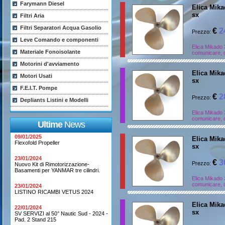
Farymann Diesel
Elica Mikad
sx
Filtri Aria
Filtri Separatori Acqua Gasolio
€
2
Prezzo:
Leve Comando e componenti
Elica Mikado 
Materiale Fonoisolante
comunicare, d
Motorini d'avviamento
Elica Mikad
Motori Usati
sx
F.E.I.T. Pompe
€
2
Prezzo:
Depliants Listini e Modelli
Elica Mikado 
comunicare, d
Ultime
News
09/01/2025
Elica Mikad
Flexofold Propeller
sx
23/01/2024
€
3
Prezzo:
Nuovo Kit di Rimotorizzazione-
Basamenti per YANMAR tre cilindri.
Elica Mikado 
comunicare, d
23/01/2024
LISTINO RICAMBI VETUS 2024
Elica Mikad
22/01/2024
sx
SV SERVIZI al 50° Nautic Sud - 2024 -
Pad. 2 Stand 215