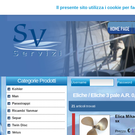
Il presente sito utilizza i cookie per fa
Categorie Prodotti
Username
Password
Kohler
Eliche / Eliche 3 pale A.R. 
Man
Parastrappi
21
articoli trovati
Ricambi Yanmar
Elica Mikad
Separ
sx
Twin Disc
€
1
Prezzo:
Vetus