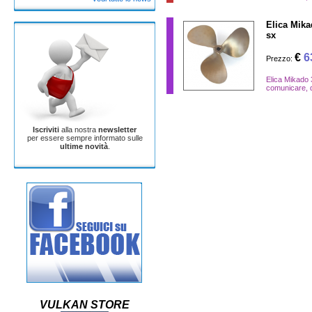
Elica Mikad
sx
€
6
Prezzo:
Elica Mikado 
comunicare, d
Pagina
1
di
2
Iscriviti
alla nostra
newsletter
per essere sempre informato sulle
ultime novità
.
VULKAN STORE