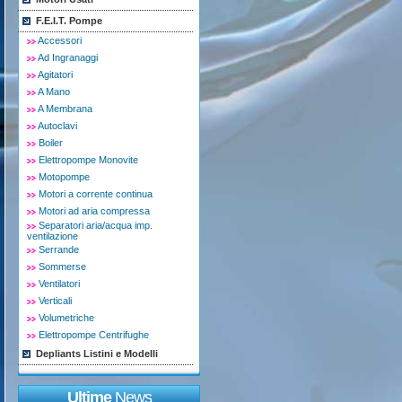
F.E.I.T. Pompe
Accessori
Ad Ingranaggi
Agitatori
A Mano
A Membrana
Autoclavi
Boiler
Elettropompe Monovite
Motopompe
Motori a corrente continua
Motori ad aria compressa
Separatori aria/acqua imp.
ventilazione
Serrande
Sommerse
Ventilatori
Verticali
Volumetriche
Elettropompe Centrifughe
Depliants Listini e Modelli
Ultime
News