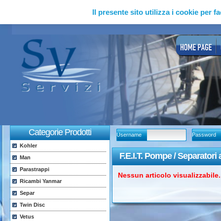
Il presente sito utilizza i cookie per fa
Categorie Prodotti
Username
Password
Kohler
F.E.I.T. Pompe / Separatori 
Man
Parastrappi
Nessun articolo visualizzabile..
Ricambi Yanmar
Separ
Twin Disc
Vetus