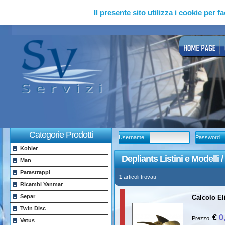
Il presente sito utilizza i cookie per fa
Categorie Prodotti
Username
Password
Kohler
Depliants Listini e Modelli 
Man
Parastrappi
1
articoli trovati
Ricambi Yanmar
Separ
Calcolo El
Twin Disc
€
0
Prezzo:
Vetus