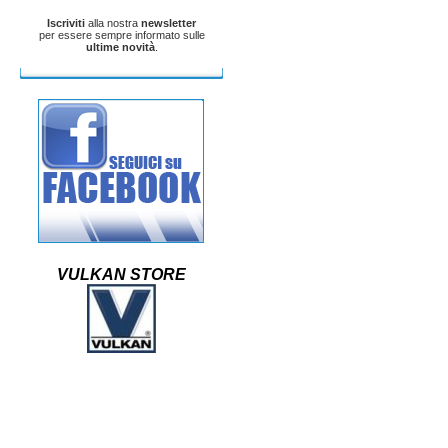
Iscriviti
alla nostra
newsletter
per essere sempre informato sulle
ultime novità
.
VULKAN STORE