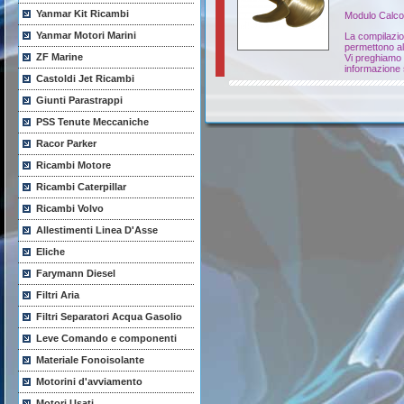
Yanmar Kit Ricambi
Modulo Calco
Yanmar Motori Marini
La compilazion
permettono al
ZF Marine
Vi preghiamo d
informazione 
Castoldi Jet Ricambi
Giunti Parastrappi
PSS Tenute Meccaniche
Racor Parker
Ricambi Motore
Ricambi Caterpillar
Ricambi Volvo
Allestimenti Linea D'Asse
Eliche
Farymann Diesel
Filtri Aria
Filtri Separatori Acqua Gasolio
Leve Comando e componenti
Materiale Fonoisolante
Motorini d'avviamento
Motori Usati