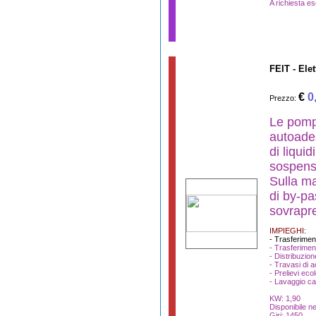
A richiesta es
FEIT - El
€
0
Prezzo:
Le pomp
autoades
di liquid
sospens
Sulla ma
di by-p
sovrapre
IMPIEGHI:
- Trasferimen
- Trasferimen
- Distribuzion
- Travasi di a
- Prelievi ecol
- Lavaggio ca
KW: 1,90
Disponibile n
Giri: 1450