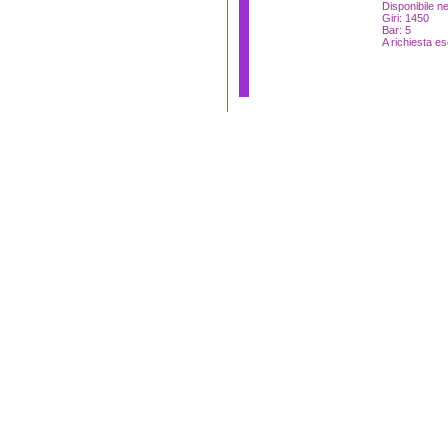
Disponibile n
Giri: 1450
Bar: 5
A richiesta es