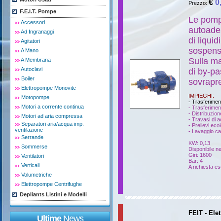
€
0
Prezzo:
F.E.I.T. Pompe
Le pomp
Accessori
autoades
Ad Ingranaggi
di liquid
Agitatori
sospens
A Mano
Sulla ma
A Membrana
Autoclavi
di by-p
Boiler
sovrapre
Elettropompe Monovite
IMPIEGHI:
Motopompe
- Trasferimen
Motori a corrente continua
- Trasferimen
- Distribuzion
Motori ad aria compressa
- Travasi di a
Separatori aria/acqua imp.
- Prelievi ecol
ventilazione
- Lavaggio ca
Serrande
KW: 0,13
Sommerse
Disponibile ne
Giri: 1600
Ventilatori
Bar: 4
Verticali
A richiesta es
Volumetriche
Elettropompe Centrifughe
Depliants Listini e Modelli
FEIT - El
Ultime
News