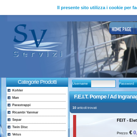
Il presente sito utilizza i cookie per fa
Categorie Prodotti
Username
Password
Kohler
F.E.I.T. Pompe / Ad Ingrana
Man
Parastrappi
10
articoli trovati
Ricambi Yanmar
Separ
FEIT - El
Twin Disc
€
0
Prezzo:
Vetus