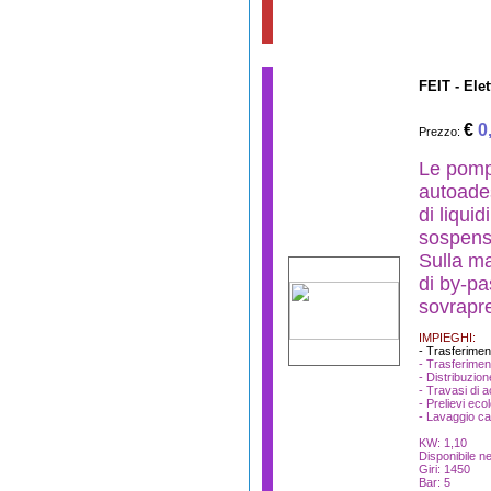
FEIT - El
€
0
Prezzo:
Le pomp
autoades
di liquid
sospens
Sulla ma
di by-p
sovrapre
IMPIEGHI:
- Trasferimen
- Trasferimen
- Distribuzion
- Travasi di a
- Prelievi ecol
- Lavaggio ca
KW: 1,10
Disponibile ne
Giri: 1450
Bar: 5