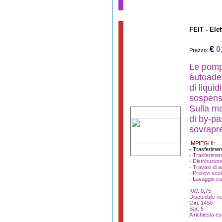
FEIT - El
€
0
Prezzo:
Le pomp
autoades
di liquid
sospens
Sulla ma
di by-p
sovrapre
IMPIEGHI:
- Trasferimen
- Trasferimen
- Distribuzion
- Travasi di a
- Prelievi ecol
- Lavaggio ca
KW: 0,75
Disponibile ne
Giri: 1450
Bar: 5
A richiesta es