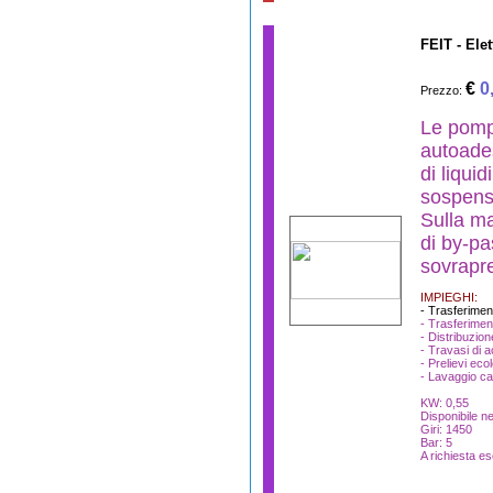
FEIT - El
€
0
Prezzo:
Le pomp
autoades
di liquid
sospens
Sulla ma
di by-p
sovrapre
IMPIEGHI:
- Trasferimen
- Trasferimen
- Distribuzion
- Travasi di a
- Prelievi ecol
- Lavaggio ca
KW: 0,55
Disponibile ne
Giri: 1450
Bar: 5
A richiesta es