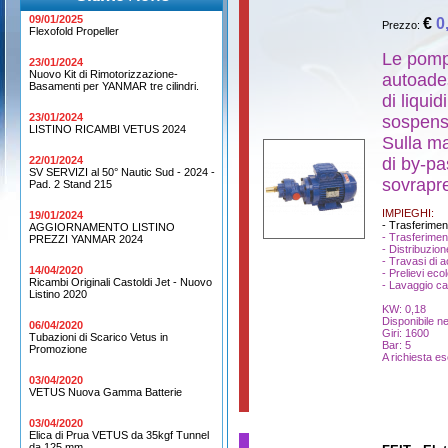
09/01/2025
€
0
Prezzo:
Flexofold Propeller
Le pomp
23/01/2024
Nuovo Kit di Rimotorizzazione-
autoades
Basamenti per YANMAR tre cilindri.
di liquid
23/01/2024
sospens
LISTINO RICAMBI VETUS 2024
Sulla ma
22/01/2024
di by-p
SV SERVIZI al 50° Nautic Sud - 2024 -
sovrapre
Pad. 2 Stand 215
IMPIEGHI:
19/01/2024
- Trasferimen
AGGIORNAMENTO LISTINO
- Trasferimen
PREZZI YANMAR 2024
- Distribuzion
- Travasi di a
14/04/2020
- Prelievi ecol
Ricambi Originali Castoldi Jet - Nuovo
- Lavaggio ca
Listino 2020
KW: 0,18
Disponibile ne
06/04/2020
Giri: 1600
Tubazioni di Scarico Vetus in
Bar: 5
Promozione
A richiesta es
03/04/2020
VETUS Nuova Gamma Batterie
03/04/2020
Elica di Prua VETUS da 35kgf Tunnel
da 125 mm