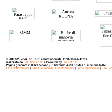
© 2011
SV Servizi srl
- tutti i diritti riservati - P.IVA 05640741210
realizzato da
DAC Service Srl
e Powered by
LiveNet S.r.l.
Pagina generata in 0.021 secondi, utilizzando 4.690 Kbytes di memoria RAM.
Filtro Nafta Yanmar
|
Filtro Olio Yanmar
|
Girante Yanmar
|
Parastrappi Vulkan
|
Filtri Se