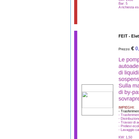
Bar: 5
A richiesta es
FEIT - El
€
0
Prezzo:
Le pomp
autoades
di liquid
sospens
Sulla ma
di by-p
sovrapre
IMPIEGHI:
- Trasferimen
- Trasferimen
- Distribuzion
- Travasi di a
- Prelievi ecol
- Lavaggio ca
KW: 1,50