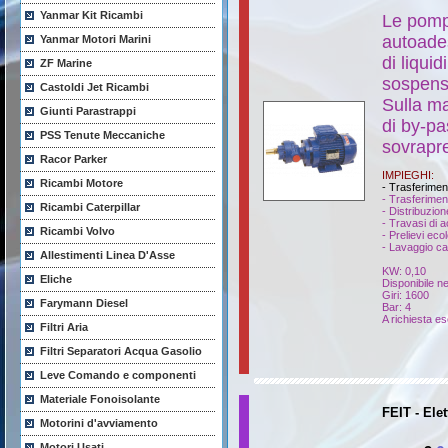
Yanmar Kit Ricambi
Le pomp
autoades
Yanmar Motori Marini
di liquid
ZF Marine
sospens
Castoldi Jet Ricambi
Sulla ma
Giunti Parastrappi
di by-p
PSS Tenute Meccaniche
sovrapre
Racor Parker
IMPIEGHI:
Ricambi Motore
- Trasferimen
- Trasferimen
Ricambi Caterpillar
- Distribuzion
- Travasi di a
Ricambi Volvo
- Prelievi ecol
- Lavaggio ca
Allestimenti Linea D'Asse
KW: 0,10
Eliche
Disponibile ne
Giri: 1600
Farymann Diesel
Bar: 4
A richiesta es
Filtri Aria
Filtri Separatori Acqua Gasolio
Leve Comando e componenti
Materiale Fonoisolante
FEIT - El
Motorini d'avviamento
Motori Usati