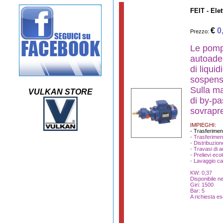
FEIT - El
€
0
Prezzo:
Le pomp
autoades
di liquid
sospens
Sulla ma
VULKAN STORE
di by-p
sovrapre
IMPIEGHI:
- Trasferimen
- Trasferimen
- Distribuzion
- Travasi di a
- Prelievi ecol
- Lavaggio ca
KW: 0,37
Disponibile ne
Giri: 1500
Bar: 5
A richiesta es