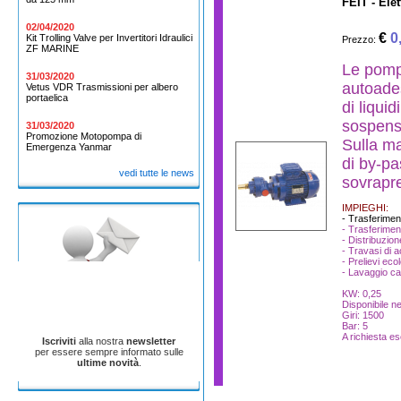
FEIT - El
02/04/2020
€
0
Kit Trolling Valve per Invertitori Idraulici
Prezzo:
ZF MARINE
Le pomp
31/03/2020
autoades
Vetus VDR Trasmissioni per albero
portaelica
di liquid
sospens
31/03/2020
Promozione Motopompa di
Sulla ma
Emergenza Yanmar
di by-p
vedi tutte le news
sovrapre
IMPIEGHI:
- Trasferimen
- Trasferimen
- Distribuzion
- Travasi di a
- Prelievi ecol
- Lavaggio ca
KW: 0,25
Disponibile ne
Giri: 1500
Bar: 5
A richiesta es
Iscriviti
alla nostra
newsletter
per essere sempre informato sulle
ultime novità
.